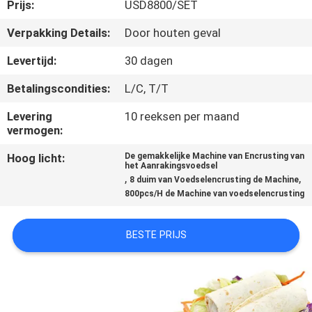
KWALITEITSCONTROLE
Prijs:
USD8800/SET
Verpakking Details:
Door houten geval
NEEM
Levertijd:
30 dagen
CONTACT
Betalingscondities:
L/C, T/T
MET
Levering
10 reeksen per maand
ONS
vermogen:
OP
Hoog licht:
De gemakkelijke Machine van Encrusting van
het Aanrakingsvoedsel
,
,
8 duim van Voedselencrusting de Machine
VRAAG
800pcs/H de Machine van voedselencrusting
EEN
OFFERTE
BESTE PRIJS
SITEMAP