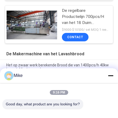
De regelbare
Productielijn 700pcs/H
van het 18 Duim
Arabische Brood
$9000-$10500/ set MOQ:1 reeks
CONTACT
De Makermachine van het Lavashbrood
Het op zwaar werk berekende Brood die van 1400pcs/h 40kw
Lavash Machine maken
Mike
Industriële Tortilla die de Chapatiproductielijn maken van
Machineroti
9:16 PM
3600 PCs/Uur Automatische Chapati die Materiaal met Touch
screen maken
Good day, what product are you looking for?
populaire categorieën
Alle