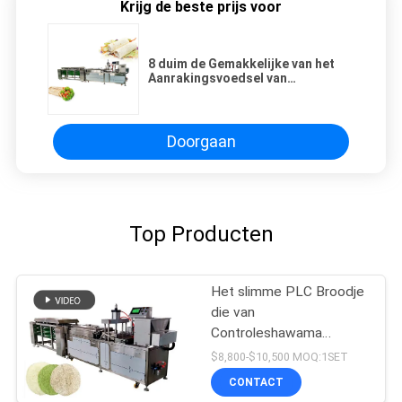
Krijg de beste prijs voor
8 duim de Gemakkelijke van het
Aanrakingsvoedsel van
Encrusting Machine800pcs/h
Doorgaan
Top Producten
Het slimme PLC Broodje
die van
Controleshawama
Machinetortilla maken die
$8,800-$10,500 MOQ:1SET
Machine maken
CONTACT