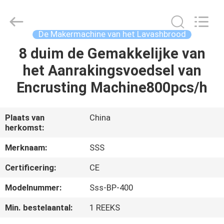
Machinery
Technology
Co.,
Ltd.
All
De Makermachine van het Lavashbrood
Rights
Reserved.
8 duim de Gemakkelijke van
THUIS
het Aanrakingsvoedsel van
PRODUCTEN
Encrusting Machine800pcs/h
VIDEO'S
Plaats van
China
herkomst:
OVER
Merknaam:
SSS
ONS
Certificering:
CE
Modelnummer:
Sss-BP-400
FABRIEKSTOCHT
Min. bestelaantal:
1 REEKS