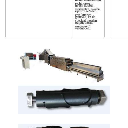
rechthoeken,
in een dubbel-
vierkanten, ovalen,
rijvorm worden
enz. kunnen
gemaakt, en de
speciaal worden
output wordt
aangepast.)
verdubbeld.