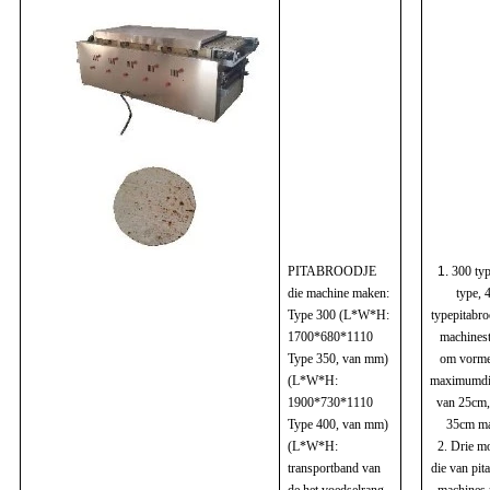
PITABROODJE
1.
300 ty
die machine maken:
type, 
Type 300 (L*W*H:
typepitabro
1700*680*1110
machines
Type 350, van mm)
om vorme
(L*W*H:
maximumdi
1900*730*1110
van 25cm,
Type 400, van mm)
35cm ma
(L*W*H:
2. Drie m
transportband van
die van pit