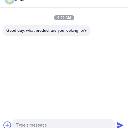
Industriële Tortilla die de Chapatiproductielijn maken van
Machineroti
6:09 AM
3600 PCs/Uur Automatische Chapati die Materiaal met Touch
screen maken
Good day, what product are you looking for?
populaire categorieën
Alle
Tortillaproductielijn
Fruitverwerkingslijn
De Productielijn Van 
Vis Chilisaus
De Fruitpuree
De Lijn Van De De 
Vruchtensapproductielijn
Sausverwerking Van 
Het Jamdeeg
De Verwerkingslijn 
De Machine Van De 
Van De Fruitgroente
Kleurensorteerder
Vraag een offerte aan