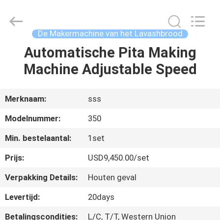
Machinery
Technology
Co.,
Ltd.
All
De Makermachine van het Lavashbrood
Rights
Reserved.
Automatische Pita Making
THUIS
Machine Adjustable Speed
PRODUCTEN
Merknaam:
sss
VIDEO'S
Modelnummer:
350
Min. bestelaantal:
1set
OVER
Prijs:
USD9,450.00/set
ONS
Verpakking Details:
Houten geval
FABRIEKSTOCHT
Levertijd:
20days
Betalingscondities:
L/C, T/T, Western Union