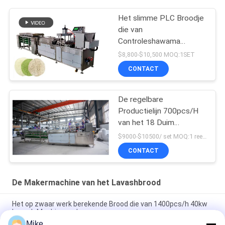
Het slimme PLC Broodje
die van
Controleshawama
Machinetortilla maken die
$8,800-$10,500 MOQ:1SET
Machine maken
CONTACT
De regelbare
Productielijn 700pcs/H
van het 18 Duim
Arabische Brood
$9000-$10500/ set MOQ:1 reeks
CONTACT
De Makermachine van het Lavashbrood
Het op zwaar werk berekende Brood die van 1400pcs/h 40kw
Lavash Machine maken
Mike