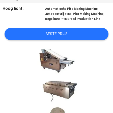
KWALITEITSCONTROLE
Hoog licht:
,
Automatische Pita Making Machine
,
304 roestvrij staal Pita Making Machine
NEEM
Regelbare Pita Bread Production Line
CONTACT
BESTE PRIJS
MET
ONS
OP
VRAAG
EEN
OFFERTE
SITEMAP