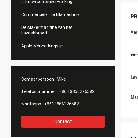
citrusvruchtenverwerking
Commerciële Tortillamachine
PR
De Makermachine van het
Ver
Lavashbrood
Apple-Verwerkingslijn
ein
Lev
Contactpersoon :
Mike
Telefoonnummer :
+86 13856226582
Mar
whatsapp :
+8613856226582
Contact