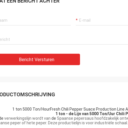
AT EEN BERICHT ACHTER
Bericht Versturen
ODUCTOMSCHRIJVING
1 ton 5000 Ton/HourFresh Chili Pepper Suace Production Line A
1 ton - de Lijn van 5000 Ton/Uur Chil
de
verwerkingslijn wordt van
de
Spaanse pepersaus hoofdzakelijk ont
anse peper
of
hete
peper
. Deze productielijn is
voor industriële schaal
.