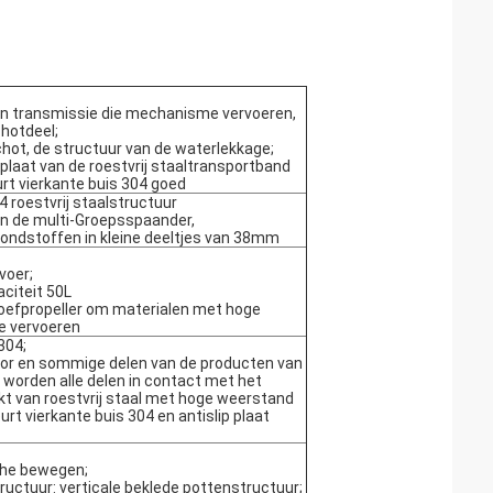
an transmissie die mechanisme vervoeren,
hotdeel;
hot, de structuur van de waterlekkage;
plaat van de roestvrij staaltransportband
rt vierkante buis 304 goed
 roestvrij staalstructuur
an de multi-Groepsspaander,
rondstoffen in kleine deeltjes van 38mm
voer;
citeit 50L
oefpropeller om materialen met hoge
e vervoeren
304;
or en sommige delen van de producten van
 worden alle delen in contact met het
t van roestvrij staal met hoge weerstand
urt vierkante buis 304 en antislip plaat
che bewegen;
ructuur: verticale beklede pottenstructuur;