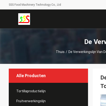
SSS Food Machinery Technology Co., Ltd
De Verw
Thuis
/
De Verwerkingslijn Van D
Alle Producten
De
T
Tortillaproductielijn
Fruitverwerkingslijn