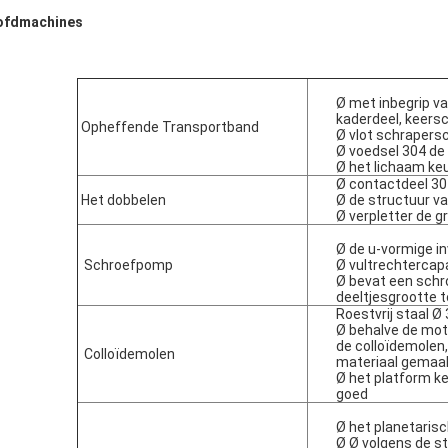
ofdmachines
Ø met inbegrip v
kaderdeel, keersc
Opheffende Transportband
Ø vlot schrapersc
Ø voedsel 304 de 
Ø het lichaam keu
Ø contactdeel 304
Het dobbelen
Ø de structuur v
Ø verpletter de g
Ø de u-vormige in
Schroefpomp
Ø vultrechtercapa
Ø bevat een schr
deeltjesgrootte t
Roestvrij staal Ø 
Ø behalve de mot
de colloïdemolen,
Colloïdemolen
materiaal gemaak
Ø het platform ke
goed
Ø het planetaris
Ø Ø volgens de st