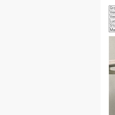
Gro
Ver
Ver
Lu
St
Ma