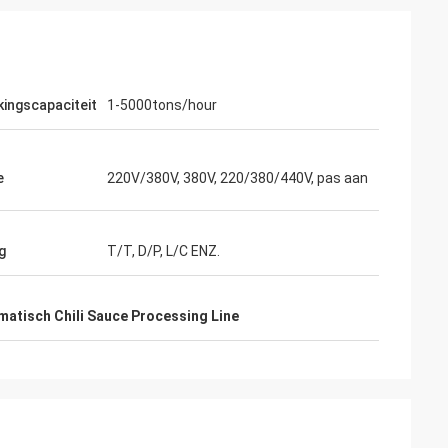
kingscapaciteit
1-5000tons/hour
e
220V/380V, 380V, 220/380/440V, pas aan
g
T/T, D/P, L/C ENZ.
matisch Chili Sauce Processing Line