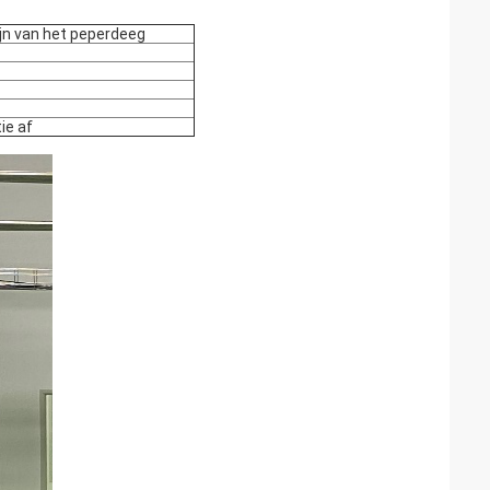
ijn van het peperdeeg
ie af