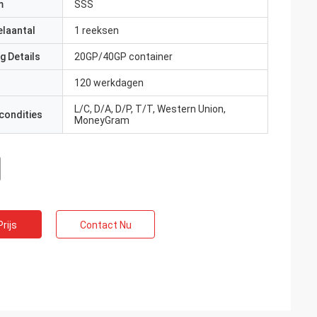
m
SSS
elaantal
1 reeksen
g Details
20GP/40GP container
120 werkdagen
L/C, D/A, D/P, T/T, Western Union,
condities
MoneyGram
rijs
Contact Nu