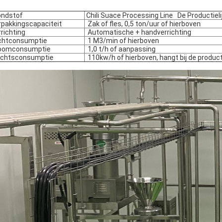
ndstof
Chili Suace Processing Line De Productiel
pakkingscapaciteit
Zak of fles, 0,5 ton/uur of hierboven
richting
Automatische + handverrichting
chtconsumptie
1 M3/min of hierboven
oomconsumptie
1,0 t/h of aanpassing
chtsconsumptie
110kw/h of hierboven, hangt bij de product