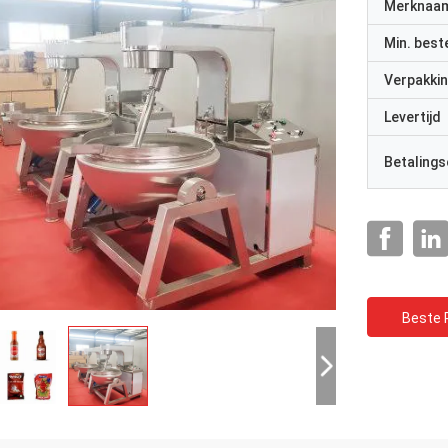
Merknaa
Min. best
Verpakkin
Levertijd
Betalings
Beste P