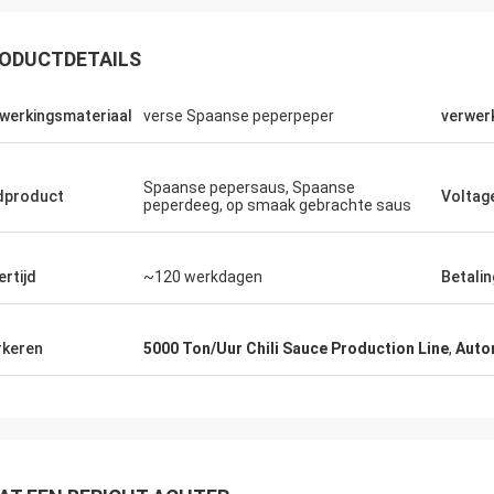
ODUCTDETAILS
werkingsmateriaal
verse Spaanse peperpeper
verwer
Spaanse pepersaus, Spaanse
dproduct
Voltag
peperdeeg, op smaak gebrachte saus
ertijd
~120 werkdagen
Betalin
keren
5000 Ton/Uur Chili Sauce Production Line
,
Auto