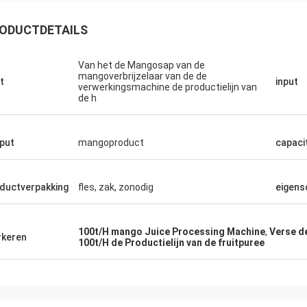
ODUCTDETAILS
Van het de Mangosap van de
mangoverbrijzelaar van de de
t
input
verwerkingsmachine de productielijn van
de h
put
mangoproduct
capaci
ductverpakking
fles, zak, zonodig
eigens
100t/H mango Juice Processing Machine
,
Verse d
keren
100t/H de Productielijn van de fruitpuree