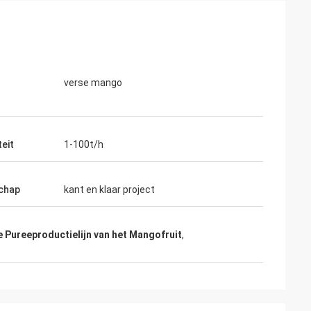
verse mango
teit
1-100t/h
chap
kant en klaar project
e Pureeproductielijn van het Mangofruit
,