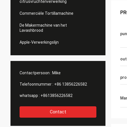
citrusvruchtenverwerking
PR
Commerciële Tortillamachine
De Makermachine van het
Lavashbrood
pun
Apple-Verwerkingslijn
out
Contactpersoon :
Mike
pro
Telefoonnummer :
+86 13856226582
whatsapp :
+8613856226582
Mar
Contact