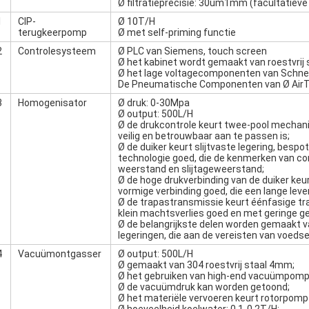
Ø filtratieprecisie: 30um1mm (facultatieve
1
CIP-
Ø 10T/H
terugkeerpomp
Ø met self-priming functie
2
Controlesysteem
Ø PLC van Siemens, touch screen
Ø het kabinet wordt gemaakt van roestvrij 
Ø het lage voltagecomponenten van Schne
De Pneumatische Componenten van Ø Air
3
Homogenisator
Ø druk: 0-30Mpa
Ø output: 500L/H
Ø de drukcontrole keurt twee-pool mechani
veilig en betrouwbaar aan te passen is;
Ø de duiker keurt slijtvaste legering, besp
technologie goed, die de kenmerken van co
weerstand en slijtageweerstand;
Ø de hoge drukverbinding van de duiker keur
vormige verbinding goed, die een lange lev
Ø de trapastransmissie keurt éénfasige tra
klein machtsverlies goed en met geringe ge
Ø de belangrijkste delen worden gemaakt va
legeringen, die aan de vereisten van voeds
4
Vacuümontgasser
Ø output: 500L/H
Ø gemaakt van 304 roestvrij staal 4mm;
Ø het gebruiken van high-end vacuümpomp 
Ø de vacuümdruk kan worden getoond;
Ø het materiële vervoeren keurt rotorpom