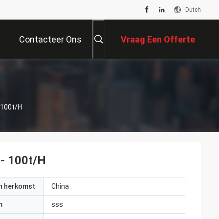
Dutch
Contacteer Ons
Vraag Een Offerte
Aan
 100t/H
 - 100t/H
an herkomst
China
m
sss