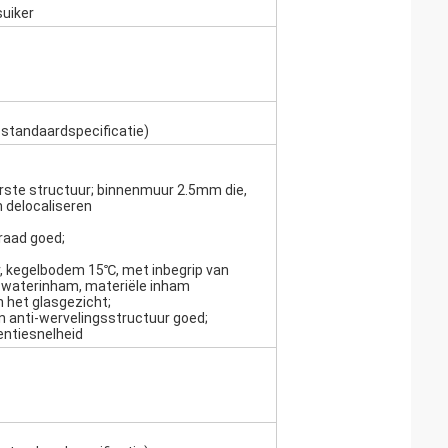
suiker
 standaardspecificatie)
rste structuur; binnenmuur 2.5mm die,
delocaliseren
raad goed;
, kegelbodem 15℃, met inbegrip van
 waterinham, materiële inham
n het glasgezicht;
n anti-wervelingsstructuur goed;
entiesnelheid