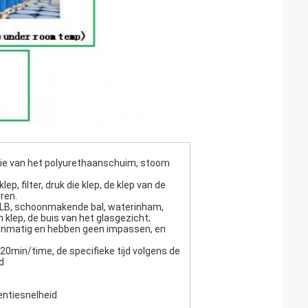
atie van het polyurethaanschuim, stoom
p, filter, druk die klep, de klep van de
ren.
GLB, schoonmakende bal, waterinham,
klep, de buis van het glasgezicht;
enmatig en hebben geen impassen, en
20min/time, de specifieke tijd volgens de
d
entiesnelheid