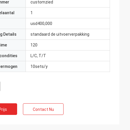
mmer
customzied
elaantal
1
usd400,000
g Details
standaard de uitvoerverpakking
Time
120
condities
L/C, T/T
 vermogen
10sets/y
rijs
Contact Nu