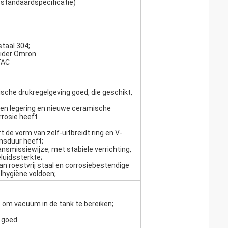
 standaardspecificatie)
staal 304;
ider Omron
TAC
sche drukregelgeving goed, die geschikt,
oten legering en nieuwe ceramische
rrosie heeft
t de vorm van zelf-uitbreidt ring en V-
ensduur heeft;
nsmissiewijze, met stabiele verrichting,
luidssterkte;
n roestvrij staal en corrosiebestendige
elhygiëne voldoen;
om vacuüm in de tank te bereiken;
p goed