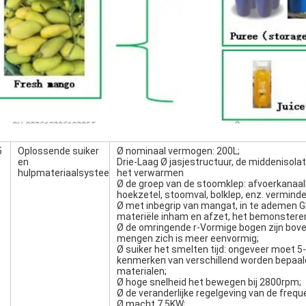
5
Oplossende suiker
Ø nominaal vermogen: 200L;
en
Drie-Laag Ø jasjestructuur, de middenisol
hulpmateriaalsysteem
het verwarmen
Ø de groep van de stoomklep: afvoerkanaalkle
hoekzetel, stoomval, bolklep, enz. verminde
Ø met inbegrip van mangat, in te ademen 
materiële inham en afzet, het bemonsteren 
Ø de omringende r-Vormige bogen zijn bov
mengen zich is meer eenvormig;
Ø suiker het smelten tijd: ongeveer moet 5-
kenmerken van verschillend worden bepaal
materialen;
Ø hoge snelheid het bewegen bij 2800rpm;
Ø de veranderlijke regelgeving van de frequ
Ø macht 7.5KW;