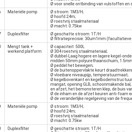
Ø voor snelle ontbinding van vulstoffen en 
6
Materiële pomp
Ø stroom: 1M3/H;
Ø hoofd 24m;
Ø roestvrij staalmateriaal
Ø macht: 0.75kw
7
Duplexfilter
Ø geschatte stroom: 1T/H
Ø filtratieprecisie: 30um1mm (facultatieve
8
Mengt tank +
Ø capaciteit: 500L
werkend platform
Ø 304 roestvrij staalmateriaal;
Ø dubbel-Laag hogere en lagere kegel-onde
midden 50mm polyurethaanschuim, 1.5mm 
Ø peddel het bewegen;
Ø de buitenoppervlakte keurt draadtrekken
Ø vloeibare niveaupijp, temperatuurmaat;
Ø kegelbovenkant en kegelbodemstructuur
mangat, opening GLB, schoonmakende bal,
en afzet, het bemonsteren klep, de buis va
Ø de inham en de afzet keuren anti-foam e
Ø de veranderlijke regelgeving van de frequ
9
Materiële pomp
Ø stroom: 1M3/H;
Ø hoofd 24m;
Ø roestvrij staalmateriaal
Ø macht: 0.75kw
0
Duplexfilter
Ø geschatte stroom: 1T/H