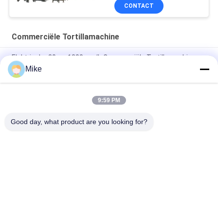
CONTACT
Commerciële Tortillamachine
Elektrische 30cm 1300pcs/h Commerciële Tortillamachine
Mike
25cm 3600pcs/h Machine van de Supermarkt de
Commerciële Tortilla
9:59 PM
Sjalotpannekoek Lacha die Paratha tot Machine maken 3000
Pcs/H 10000 Pcs/H
Good day, what product are you looking for?
populaire categorieën
Alle
Tortillaproductielijn
Fruitverwerkingslijn
De Productielijn Van 
Vis Chilisaus
De Fruitpuree