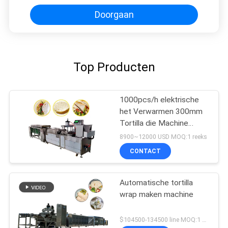
Doorgaan
Top Producten
1000pcs/h elektrische
het Verwarmen 300mm
Tortilla die Machine
maken
8900~12000 USD MOQ:1 reeks
CONTACT
Automatische tortilla
wrap maken machine
$104500-134500 line MOQ:1 REEKS