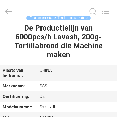
Machinery
Technology
Co.,
Ltd.
All
Commerciële Tortillamachine
Rights
Reserved.
De Productielijn van
THUIS
6000pcs/h Lavash, 200g-
PRODUCTEN
Tortillabrood die Machine
maken
VIDEO'S
Plaats van
CHINA
herkomst:
OVER
ONS
Merknaam:
SSS
Certificering:
CE
FABRIEKSTOCHT
Modelnummer:
Sss-jx-II