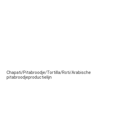
Chapati/Pitabroodje/Tortilla/Roti/Arabische 
pitabroodjeproductielijn