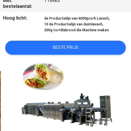
Min.
1 reeks
KWALITEITSCONTROLE
bestelaantal:
Hoog licht:
,
de Productielijn van 6000pcs/h Lavash
NEEM
,
10 de Productielijn van duimlavash
CONTACT
200g tortillabrood die Machine maken
MET
BESTE PRIJS
ONS
OP
VRAAG
EEN
OFFERTE
SITEMAP