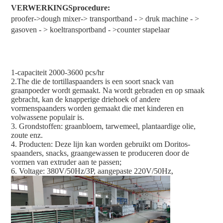
VERWERKINGSprocedure:
proofer->dough mixer-> transportband - > druk machine - > 
gasoven - > koeltransportband - >counter stapelaar
1-capaciteit 2000-3600 pcs/hr
2.The die de tortillaspaanders is een soort snack van 
graanpoeder wordt gemaakt. Na wordt gebraden en op smaak 
gebracht, kan de knapperige driehoek of andere 
vormenspaanders worden gemaakt die met kinderen en 
volwassene populair is.
3. Grondstoffen: graanbloem, tarwemeel, plantaardige olie, 
zoute enz.
4. Producten: Deze lijn kan worden gebruikt om Doritos-
spaanders, snacks, graangewassen te produceren door de 
vormen van extruder aan te passen;
6. Voltage: 380V/50Hz/3P, aangepaste 220V/50Hz,