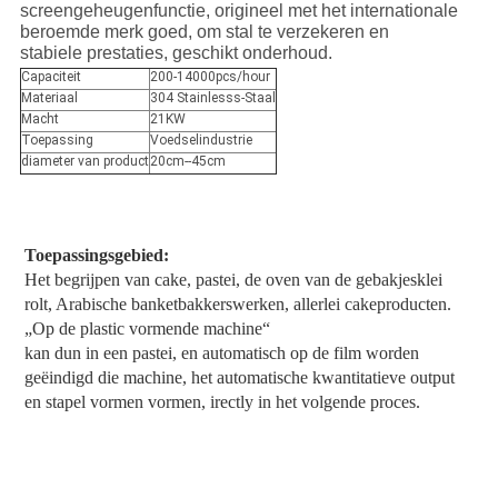
screengeheugenfunctie, origineel met het internationale
beroemde merk goed, om stal te verzekeren en
stabiele prestaties, geschikt onderhoud.
Capaciteit
200-14000pcs/hour
Materiaal
304 Stainlesss-Staal
Macht
21KW
Toepassing
Voedselindustrie
diameter van product
20cm--45cm
Toepassingsgebied:
Het begrijpen van cake, pastei, de oven van de gebakjesklei 
rolt, Arabische banketbakkerswerken, allerlei cakeproducten. 
„Op de plastic vormende machine“
kan dun in een pastei, en automatisch op de film worden 
geëindigd die machine, het automatische kwantitatieve output 
en stapel vormen vormen, irectly in het volgende proces.