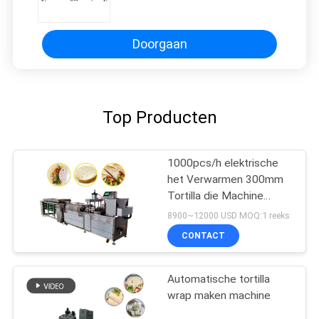
de Armeense Lavash
Doorgaan
Top Producten
1000pcs/h elektrische
het Verwarmen 300mm
Tortilla die Machine
maken
8900~12000 USD MOQ:1 reeks
CONTACT
Automatische tortilla
wrap maken machine