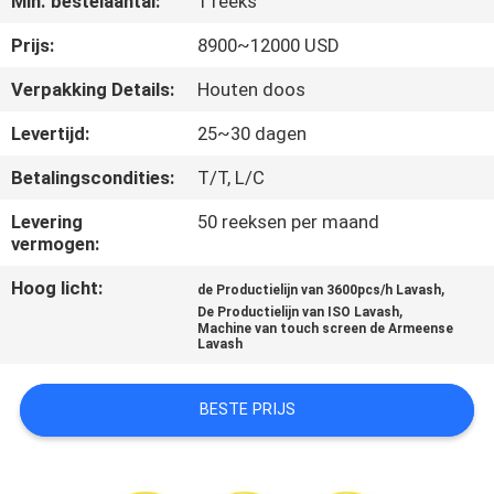
Min. bestelaantal:
1 reeks
KWALITEITSCONTROLE
Prijs:
8900~12000 USD
NEEM
Verpakking Details:
Houten doos
CONTACT
Levertijd:
25~30 dagen
MET
Betalingscondities:
T/T, L/C
ONS
Levering
50 reeksen per maand
OP
vermogen:
Hoog licht:
,
de Productielijn van 3600pcs/h Lavash
VRAAG
,
De Productielijn van ISO Lavash
Machine van touch screen de Armeense
EEN
Lavash
OFFERTE
BESTE PRIJS
SITEMAP