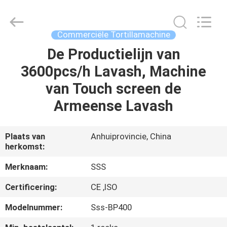
Machinery
Technology
Co.,
Ltd.
All
Commerciële Tortillamachine
Rights
Reserved.
De Productielijn van
THUIS
3600pcs/h Lavash, Machine
PRODUCTEN
van Touch screen de
Armeense Lavash
VIDEO'S
Plaats van
Anhuiprovincie, China
herkomst:
OVER
ONS
Merknaam:
SSS
Certificering:
CE ,ISO
FABRIEKSTOCHT
Modelnummer:
Sss-BP400