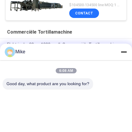
$104500-134500 line MOQ:1 REEKS
CONTACT
Commerciële Tortillamachine
Elektrische 30cm 1300pcs/h Commerciële Tortillamachine
Mike
25cm 3600pcs/h Machine van de Supermarkt de
Commerciële Tortilla
6:08 AM
Sjalotpannekoek Lacha die Paratha tot Machine maken 3000
Pcs/H 10000 Pcs/H
Good day, what product are you looking for?
populaire categorieën
Alle
Tortillaproductielijn
Fruitverwerkingslijn
De Productielijn Van 