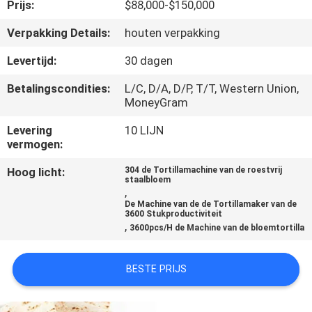
KWALITEITSCONTROLE
Prijs:
$88,000-$150,000
Verpakking Details:
houten verpakking
NEEM
Levertijd:
30 dagen
CONTACT
Betalingscondities:
L/C, D/A, D/P, T/T, Western Union,
MET
MoneyGram
ONS
Levering
10 LIJN
OP
vermogen:
Hoog licht:
304 de Tortillamachine van de roestvrij
staalbloem
VRAAG
,
De Machine van de de Tortillamaker van de
EEN
3600 Stukproductiviteit
,
3600pcs/H de Machine van de bloemtortilla
OFFERTE
BESTE PRIJS
SITEMAP