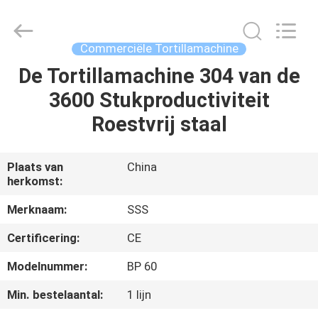
Machinery
Technology
Co.,
Ltd.
All
Commerciële Tortillamachine
Rights
Reserved.
De Tortillamachine 304 van de
THUIS
3600 Stukproductiviteit
PRODUCTEN
Roestvrij staal
VIDEO'S
Plaats van
China
herkomst:
OVER
Merknaam:
SSS
ONS
Certificering:
CE
Modelnummer:
BP 60
FABRIEKSTOCHT
Min. bestelaantal:
1 lijn