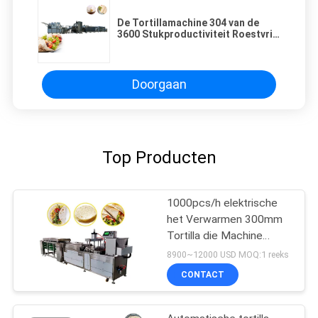
De Tortillamachine 304 van de
3600 Stukproductiviteit Roestvrij
staal
Doorgaan
Top Producten
1000pcs/h elektrische
het Verwarmen 300mm
Tortilla die Machine
maken
8900~12000 USD MOQ:1 reeks
CONTACT