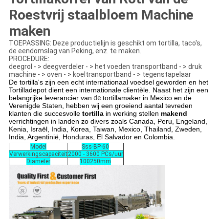
Roestvrij staalbloem Machine
maken
TOEPASSING: Deze productielijn is geschikt om tortilla, taco's,
de eendomslag van Peking, enz. te maken.
PROCEDURE:
deegrol - > deegverdeler - > het voeden transportband - > druk
machine - > oven - > koeltransportband - > tegenstapelaar
De tortilla's zijn een echt internationaal voedsel geworden en het
Tortilladepot dient een internationale clientèle. Naast het zijn een
belangrijke leverancier van
de
tortillamaker in Mexico en de
Verenigde Staten, hebben wij een groeiend aantal tevreden
klanten die succesvolle
tortilla
in werking stellen
makend
verrichtingen in landen zo divers zoals Canada, Peru, Engeland,
Kenia, Israël, India, Korea, Taiwan, Mexico, Thailand, Zweden,
India, Argentinië, Honduras, El Salvador en Colombia.
Model
Sss-BP-60
Verwerkingscapaciteit
2000 - 3600 PCs/uur
Diameter
100250mm