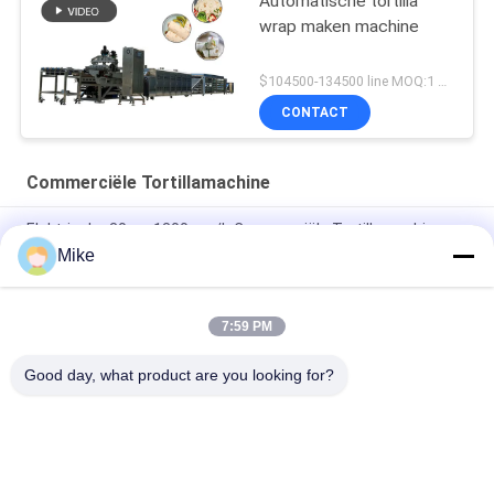
Automatische tortilla
wrap maken machine
$104500-134500 line MOQ:1 REEKS
CONTACT
Commerciële Tortillamachine
Elektrische 30cm 1300pcs/h Commerciële Tortillamachine
Mike
25cm 3600pcs/h Machine van de Supermarkt de
Commerciële Tortilla
7:59 PM
Sjalotpannekoek Lacha die Paratha tot Machine maken 3000
Pcs/H 10000 Pcs/H
Good day, what product are you looking for?
populaire categorieën
Alle
Tortillaproductielijn
Fruitverwerkingslijn