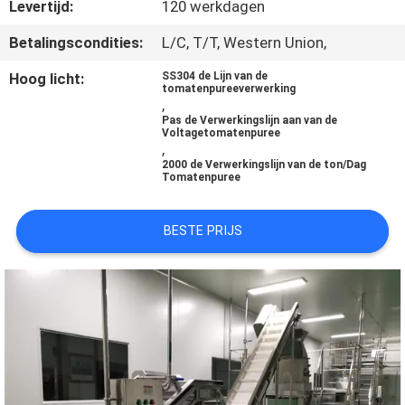
KWALITEITSCONTROLE
Levertijd:
120 werkdagen
Betalingscondities:
L/C, T/T, Western Union,
NEEM
Hoog licht:
SS304 de Lijn van de
tomatenpureeverwerking
CONTACT
,
Pas de Verwerkingslijn aan van de
MET
Voltagetomatenpuree
,
ONS
2000 de Verwerkingslijn van de ton/Dag
Tomatenpuree
OP
BESTE PRIJS
VRAAG
EEN
OFFERTE
SITEMAP