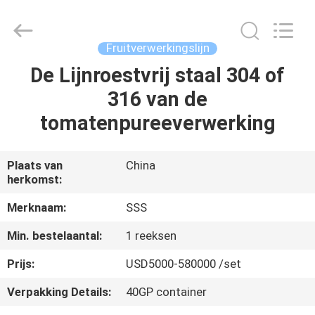
Machinery
Technology
Co.,
Ltd.
All
Fruitverwerkingslijn
Rights
Reserved.
De Lijnroestvrij staal 304 of
THUIS
316 van de
PRODUCTEN
tomatenpureeverwerking
VIDEO'S
Plaats van
China
herkomst:
OVER
Merknaam:
SSS
ONS
Min. bestelaantal:
1 reeksen
Prijs:
USD5000-580000 /set
FABRIEKSTOCHT
Verpakking Details:
40GP container