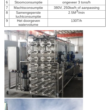
6
Stoomconsumptie
ongeveer 3 tons/h
7
Machtsconsumptie
380V, 250kw/h of aanpassing
3
8
Samengeperste
2.5M
/min
luchtconsumptie
9
Het doorgeven
130T/h
watervolume