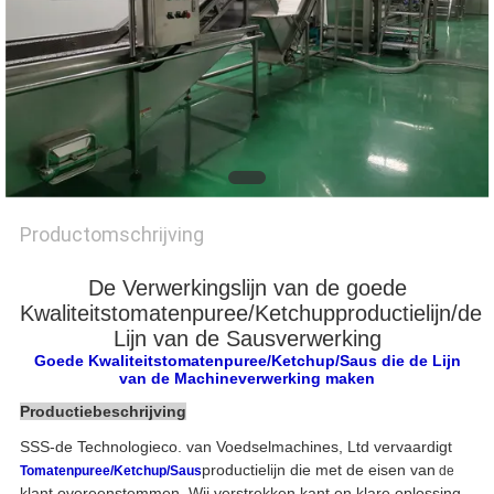
PRIVACY
POLICY
Productomschrijving
De Verwerkingslijn van de goede
Kwaliteitstomatenpuree/Ketchupproductielijn/de
Lijn van de Sausverwerking
Goede Kwaliteitstomatenpuree/Ketchup/Saus die de Lijn
van de Machineverwerking maken
Productiebeschrijving
SSS-de Technologieco. van Voedselmachines, Ltd vervaardigt
productielijn die met de eisen van
Tomatenpuree/Ketchup/Saus
de
klant overeenstemmen. Wij verstrekken kant en klare oplossing