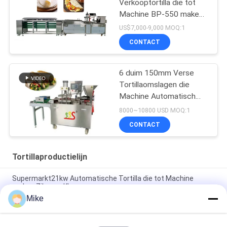
Verkooptortilla die tot
Machine BP-550 maken
Tortillaproductielijn
US$7,000-9,000 MOQ:1
CONTACT
6 duim 150mm Verse
Tortillaomslagen die
Machine Automatisch
maken Volledige
8000~10800 USD MOQ:1
CONTACT
Tortillaproductielijn
Supermarkt21kw Automatische Tortilla die tot Machine
maken Zilveren Kleur
Mike
10 - 45cm volledig Automatische Productielijn van de
Diameter de Nieuwe Tortilla