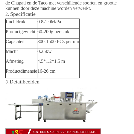
de Chapati en de Taco met verschillende soorten en grootte
kunnen door deze machine worden verwerkt.
Specificatie
2.
Luchtdruk
0.8-1.0M/Pa
Productgewicht
60-200g per stuk
Capaciteit
800-1500 PCs per uur
Macht
0.25kw
Afmeting
4.5*1.2*1.5 m
Productdimensie
16-26 cm
Detailbeelden
3.