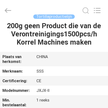
Machinery
Technology
Co.,
Ltd.
All
Tortillaproductielijn
Rights
Reserved.
200g geen Product die van de
THUIS
Verontreinigings1500pcs/h
PRODUCTEN
Korrel Machines maken
VIDEO'S
Plaats van
CHINA
herkomst:
OVER
Merknaam:
SSS
ONS
Certificering:
CE
Modelnummer:
JXJX-Ⅱ
FABRIEKSTOCHT
Min.
1 reeks
bestelaantal: