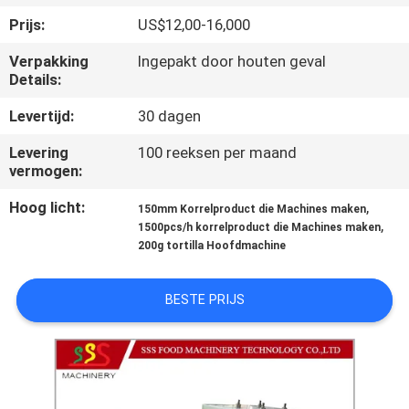
KWALITEITSCONTROLE
Prijs:
US$12,00-16,000
Verpakking
Ingepakt door houten geval
NEEM
Details:
CONTACT
Levertijd:
30 dagen
MET
Levering
100 reeksen per maand
ONS
vermogen:
OP
Hoog licht:
,
150mm Korrelproduct die Machines maken
,
1500pcs/h korrelproduct die Machines maken
VRAAG
200g tortilla Hoofdmachine
EEN
BESTE PRIJS
OFFERTE
SITEMAP