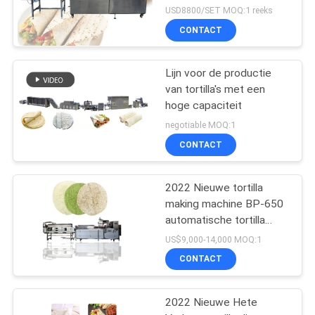
USD8800/SET MOQ:1 reeks
CONTACT
Lijn voor de productie
van tortilla's met een
hoge capaciteit
negotiable MOQ:1
CONTACT
2022 Nieuwe tortilla
making machine BP-650
automatische tortilla
making machine
US$9,000-14,000 MOQ:1
CONTACT
2022 Nieuwe Hete