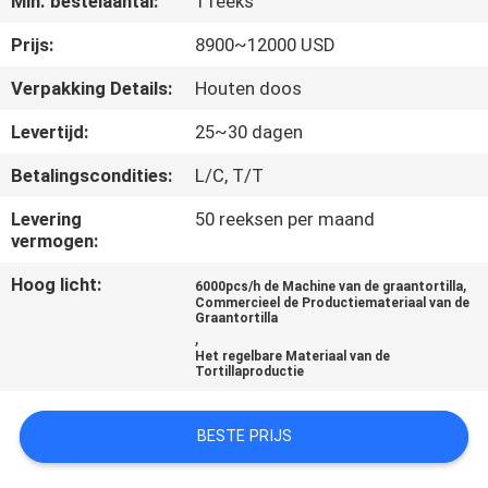
Min. bestelaantal:
1 reeks
KWALITEITSCONTROLE
Prijs:
8900~12000 USD
NEEM
Verpakking Details:
Houten doos
CONTACT
Levertijd:
25~30 dagen
MET
Betalingscondities:
L/C, T/T
ONS
Levering
50 reeksen per maand
OP
vermogen:
Hoog licht:
,
6000pcs/h de Machine van de graantortilla
VRAAG
Commercieel de Productiemateriaal van de
Graantortilla
EEN
,
Het regelbare Materiaal van de
OFFERTE
Tortillaproductie
SITEMAP
BESTE PRIJS