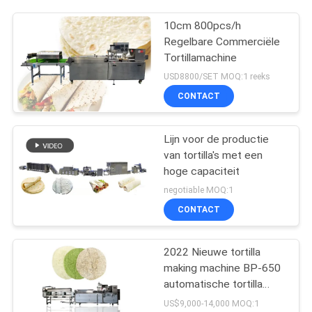
10cm 800pcs/h
Regelbare Commerciële
Tortillamachine
USD8800/SET MOQ:1 reeks
CONTACT
Lijn voor de productie
van tortilla's met een
hoge capaciteit
negotiable MOQ:1
CONTACT
2022 Nieuwe tortilla
making machine BP-650
automatische tortilla
making machine
US$9,000-14,000 MOQ:1