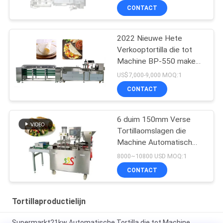
CONTACT
2022 Nieuwe Hete
Verkooptortilla die tot
Machine BP-550 maken
Tortillaproductielijn
US$7,000-9,000 MOQ:1
CONTACT
6 duim 150mm Verse
Tortillaomslagen die
Machine Automatisch
maken Volledige
8000~10800 USD MOQ:1
CONTACT
Tortillaproductielijn
Supermarkt21kw Automatische Tortilla die tot Machine