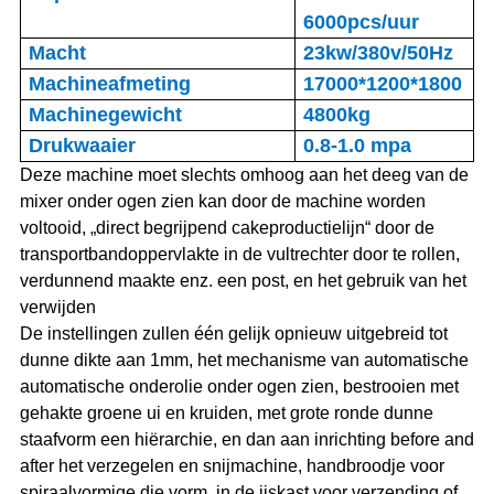
6000pcs/uur
Macht
23kw/380v/50Hz
Machineafmeting
17000*1200*1800
Machinegewicht
4800kg
Drukwaaier
0.8-1.0 mpa
Deze machine moet slechts omhoog aan het deeg van de
mixer onder ogen zien kan door de machine worden
voltooid, „direct begrijpend cakeproductielijn“ door de
transportbandoppervlakte in de vultrechter door te rollen,
verdunnend maakte enz. een post, en het gebruik van het
verwijden
De instellingen zullen één gelijk opnieuw uitgebreid tot
dunne dikte aan 1mm, het mechanisme van automatische
automatische onderolie onder ogen zien, bestrooien met
gehakte groene ui en kruiden, met grote ronde dunne
staafvorm een hiërarchie, en dan aan inrichting before and
after het verzegelen en snijmachine, handbroodje voor
spiraalvormige die vorm, in de ijskast voor verzending of