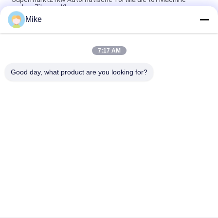
maken Zilveren Kleur
Mike
10 - 45cm volledig Automatische Productielijn van de
Diameter de Nieuwe Tortilla
7:17 AM
Nieuwe automatische broodmachine voor Roti Corn Tortilla
Pita
Good day, what product are you looking for?
populaire categorieën
Alle
Tortillaproductielijn
Fruitverwerkingslijn
De Productielijn Van 
Vis Chilisaus
De Fruitpuree
De Lijn Van De De 
Vruchtensapproductielijn
Sausverwerking Van 
Het Jamdeeg
De Verwerkingslijn 
De Machine Van De 
Van De Fruitgroente
Kleurensorteerder