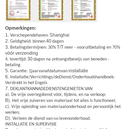
Opmerkingen:
1
Shanghai
. Verschependehaven:
2
40
. Geldigheid: binnen
dagen
3
T/T
. Betalingstermijnen: 30%
neer - vooruitbetaling en 70%
vóór verzending
30
4. levertijd:
dagen na ontvangstbewijs van beneden -
betaling
5
installatie
. Garantie: 1jaarvanafdatumvan
6
. Installatie/Verrichtings/deDienst/Onderhoudshandboek:
Verstrekt in het Engels
7
. DEKLANTKANNADEDIENSTENGENIETEN VAN
a). De vrije overlegdienst vóór, tijdens, en na verkoop;
B
). Het vrije zuiveren van materiaal tot alles is functioneel;
c
). Vrije opleiding van materiaalonderhoud en persoonlijk het
werken;
D
). Verleen de dienst van
levenonderhoud.
het
INSTALLATIE EN SUPERVISIE