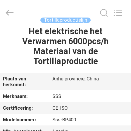
Machinery
Technology
Co.,
Ltd.
All
Tortillaproductielijn
Rights
Reserved.
Het elektrische het
THUIS
Verwarmen 6000pcs/h
PRODUCTEN
Materiaal van de
Tortillaproductie
VIDEO'S
Plaats van
Anhuiprovincie, China
herkomst:
OVER
ONS
Merknaam:
SSS
Certificering:
CE ,ISO
FABRIEKSTOCHT
Modelnummer:
Sss-BP400