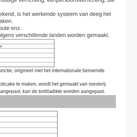
oudige verrichting, éénpersoonsverrichting, die
tekend, is het werkende systeem van deeg het
aken.
oute enz.
volgens verschillende landen worden gemaakt.
ur
tie, origineel met het internationale beroemde
roticake te maken, wordt het gemaakt van roestvrij
 aangepast, kan de tortilladikte worden aangepast.