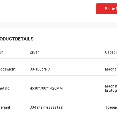
Beste P
ODUCTDETAILS
ur
Zilver
Capaci
ggewicht
30-100g/PC
Macht
Machi
eting
4630*700*1420MM
brutog
eriaal
304 stainlesssstaal
Toepa