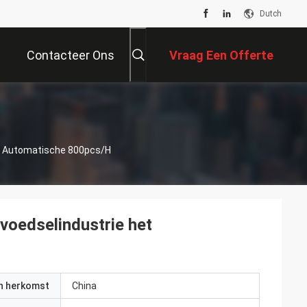
Dutch
Contacteer Ons
Vraag Een Offerte
Aan
Het Automatische 800pcs/H
e voedselindustrie het
an herkomst
China