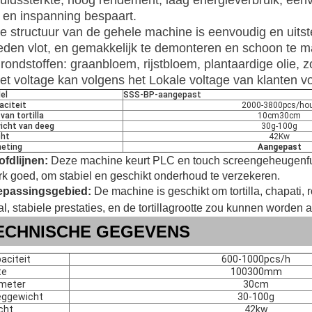
luidssterkte, hoog rendement, laag energieverbruik, eenv
d en inspanning bespaart.
e structuur van de gehele machine is eenvoudig en uits
eden vlot, en gemakkelijk te demonteren en schoon te m
ondstoffen: graanbloem, rijstbloem, plantaardige olie, z
et voltage kan volgens het Lokale voltage van klanten 
el
SSS-BP-aangepast
aciteit
2000-3800pcs/ho
 van tortilla
10cm30cm
icht van deeg
30g-100g
ht
42Kw
eting
Aangepast
fdlijnen:
Deze machine keurt PLC en touch screengeheugenfunc
k goed, om stabiel en geschikt onderhoud te verzekeren.
epassingsgebied:
De machine is geschikt om tortilla, chapati, 
al, stabiele prestaties, en de tortillagrootte zou kunnen worden
ECHNISCHE GEGEVENS
aciteit
600-1000pcs/h
te
100300mm
meter
30cm
eggewicht
30-100g
cht
42kw