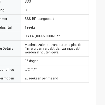
m
SSS
ing
CE
mmer
SSS-BP-aangepast
elaantal
1 reeks
USD 40,000-60,000/Set
Machnie zal met transparante plastic
g Details
film worden verpakt, dan zal ingepakt
worden in houten geval
35 dagen
condities
L/C, T/T
 vermogen
20 reeksen per maand