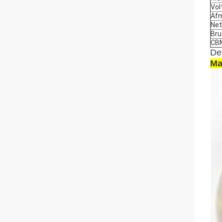
Vol
Afm
Net
Bru
CB
De 
Ma