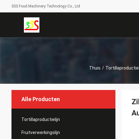
SSS Food Machinery Technology Co., Ltd
Thuis
/
Tortillaproductiel
Alle Producten
Zi
A
Tortillaproductielijn
Fruitverwerkingslijn