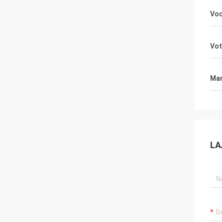
Voo
Vot
Mar
LA