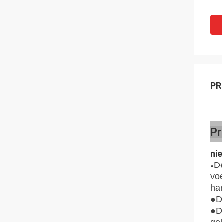
PR
Pr
ni
De
●
vo
ha
●D
●
D