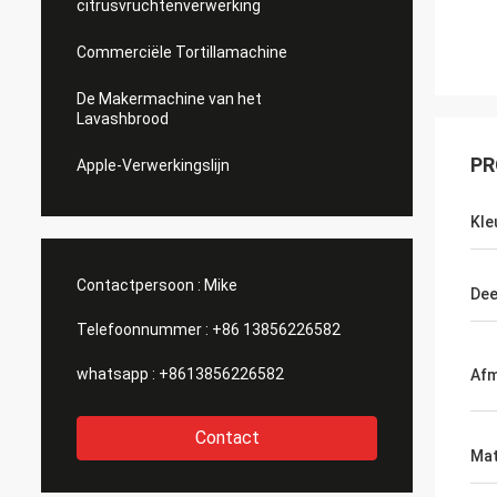
citrusvruchtenverwerking
Commerciële Tortillamachine
De Makermachine van het
Lavashbrood
PR
Apple-Verwerkingslijn
Kle
Contactpersoon :
Mike
Dee
Telefoonnummer :
+86 13856226582
whatsapp :
+8613856226582
Afm
Contact
Mat