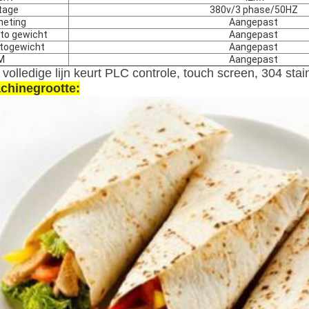
tage
380v/3 phase/50HZ
eting
Aangepast
to gewicht
Aangepast
togewicht
Aangepast
M
Aangepast
volledige lijn keurt PLC controle, touch screen, 304 stai
chinegrootte: