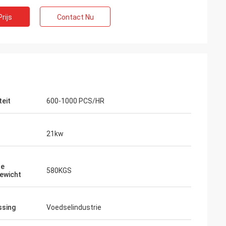
rijs
Contact Nu
teit
600-1000 PCS/HR
21kw
ne
580KGS
ewicht
ssing
Voedselindustrie