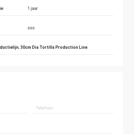
ie
1 jaar
sss
ductielijn
,
30cm Dia Tortilla Production Line