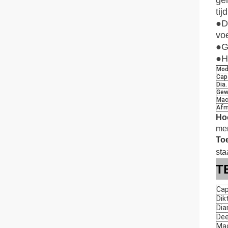
ge
tij
●D
vo
●Gr
●
H
Mod
Cap
Dia.
Gew
Mac
Afm
Hoo
mer
To
sta
T
Cap
Dik
Dia
De
Ma