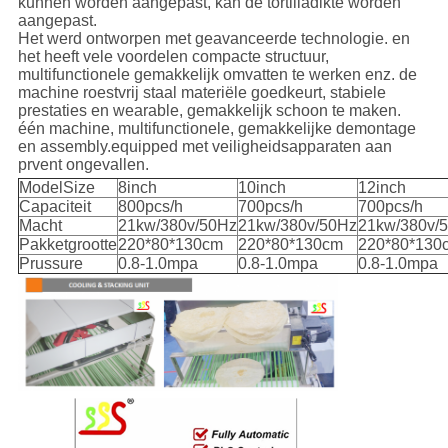
kunnen worden aangepast, kan de tortilladikte worden
aangepast.
Het werd ontworpen met geavanceerde technologie. en
het heeft vele voordelen compacte structuur,
multifunctionele gemakkelijk omvatten te werken enz. de
machine roestvrij staal materiële goedkeurt, stabiele
prestaties en wearable, gemakkelijk schoon te maken.
één machine, multifunctionele, gemakkelijke demontage
en assembly.equipped met veiligheidsapparaten aan
prvent ongevallen.
ModelSize
8inch
10inch
12inch
Capaciteit
800pcs/h
700pcs/h
700pcs/h
Macht
21kw/380v/50Hz
21kw/380v/50Hz
21kw/380v/
Pakketgrootte
220*80*130cm
220*80*130cm
220*80*130
Prussure
0.8-1.0mpa
0.8-1.0mpa
0.8-1.0mpa