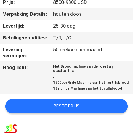
KWALITEITSCONTROLE
Prijs:
8500-9300 USD
Verpakking Details:
houten doos
NEEM
Levertijd:
25-30 dag
CONTACT
Betalingscondities:
T/T, L/C
MET
Levering
50 reeksen per maand
ONS
vermogen:
OP
Hoog licht:
Het Broodmachine van de roestvrij
staaltortilla
,
VRAAG
,
1500pcs/h de Machine van het tortillabrood
18inch de Machine van het tortillabrood
EEN
OFFERTE
BESTE PRIJS
SITEMAP