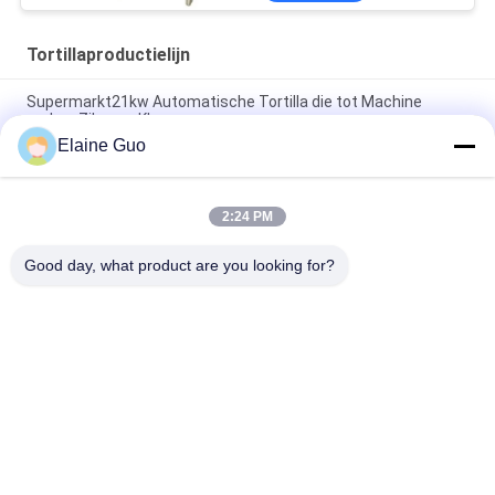
Tortillaproductielijn
Supermarkt21kw Automatische Tortilla die tot Machine
maken Zilveren Kleur
Elaine Guo
10 - 45cm volledig Automatische Productielijn van de
Diameter de Nieuwe Tortilla
2:24 PM
Nieuwe automatische broodmachine voor Roti Corn Tortilla
Pita
Good day, what product are you looking for?
populaire categorieën
Alle
Tortillaproductielijn
Fruitverwerkingslijn
De Productielijn Van 
Vis Chilisaus
De Fruitpuree