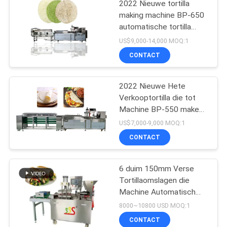
2022 Nieuwe tortilla
making machine BP-650
automatische tortilla
making machine
US$9,000-14,000 MOQ:1
CONTACT
2022 Nieuwe Hete
Verkooptortilla die tot
Machine BP-550 maken
Tortillaproductielijn
US$7,000-9,000 MOQ:1
CONTACT
6 duim 150mm Verse
Tortillaomslagen die
Machine Automatisch
maken Volledige
8000~10800 USD MOQ:1
CONTACT