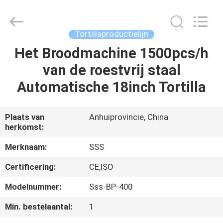
Machinery
Technology
Co.,
Ltd.
All
Tortillaproductielijn
Rights
Reserved.
Het Broodmachine 1500pcs/h
THUIS
van de roestvrij staal
PRODUCTEN
Automatische 18inch Tortilla
VIDEO'S
Plaats van
Anhuiprovincie, China
herkomst:
OVER
Merknaam:
SSS
ONS
Certificering:
CE,ISO
Modelnummer:
Sss-BP-400
FABRIEKSTOCHT
Min. bestelaantal:
1