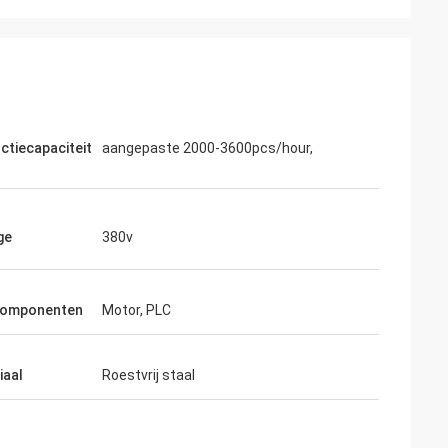
ctiecapaciteit
aangepaste 2000-3600pcs/hour,
ge
380v
componenten
Motor, PLC
iaal
Roestvrij staal