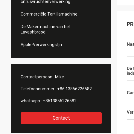
citrusvruchtenverwerking
Commerciële Tortillamachine
PR
De Makermachine van het
Lavashbrood
Na
Apple-Verwerkingslijn
De 
ind
Contactpersoon :
Mike
Telefoonnummer :
+86 13856226582
Gar
whatsapp :
+8613856226582
Ve
Contact