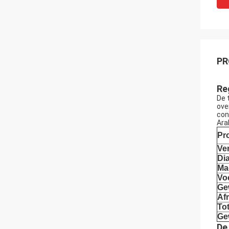
PR
Re
De 
ove
con
Ara
Pr
Ve
Di
Ma
Vo
Ge
Af
To
Ge
De