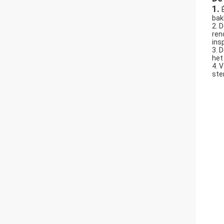
1.
bak
2. 
ren
ins
3. 
het
4. 
ste