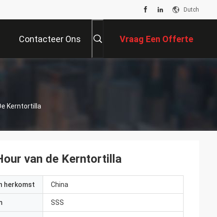
Dutch
Contacteer Ons
Vraag Een Offerte
Aan
 Kerntortilla
ur van de Kerntortilla
an herkomst
China
m
SSS