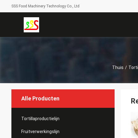
SSS Food Machinery Technology Co., Ltd
Thuis
/
Torti
Alle Producten
Re
Tortillaproductielijn
Fruitverwerkingslijn