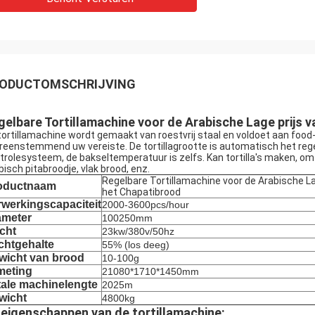
ODUCTOMSCHRIJVING
gelbare Tortillamachine voor de Arabische Lage prijs 
tortillamachine wordt gemaakt van roestvrij staal en voldoet aan fo
reenstemmend uw vereiste. De tortillagrootte is automatisch het reg
trolesysteem, de bakseltemperatuur is zelfs. Kan tortilla's maken, omf
bisch pitabroodje, vlak brood, enz.
Regelbare Tortillamachine voor de Arabische La
oductnaam
het Chapatibrood
rwerkingscapaciteit
2000-3600pcs/hour
ameter
100250mm
cht
23kw/380v/50hz
chtgehalte
55% (los deeg)
wicht van brood
10-100g
meting
21080*1710*1450mm
tale machinelengte
2025m
wicht
4800kg
 eigenschappen van de tortillamachine: