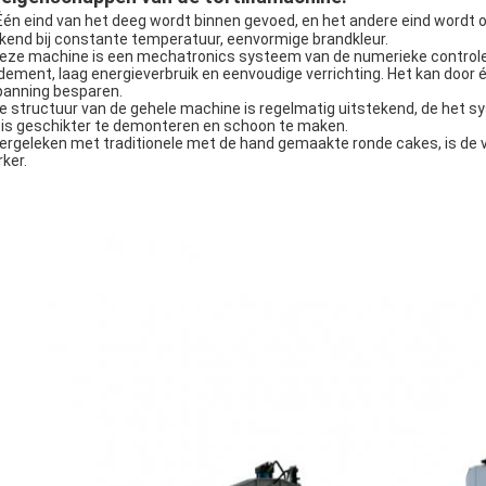
Één eind van het deeg wordt binnen gevoed, en het andere eind wordt o
kend bij constante temperatuur, eenvormige brandkleur.
Deze machine is een mechatronics systeem van de numerieke controle
dement, laag energieverbruik en eenvoudige verrichting. Het kan door é
panning besparen.
De structuur van de gehele machine is regelmatig uitstekend, de het s
 is geschikter te demonteren en schoon te maken.
Vergeleken met traditionele met de hand gemaakte ronde cakes, is de vo
rker.