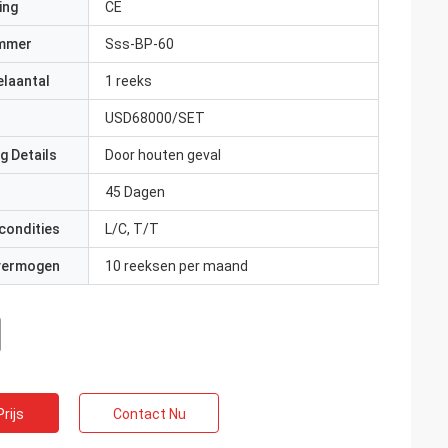
ing
CE
mmer
Sss-BP-60
elaantal
1 reeks
USD68000/SET
g Details
Door houten geval
45 Dagen
condities
L/C, T/T
 vermogen
10 reeksen per maand
rijs
Contact Nu