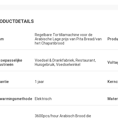
ODUCTDETAILS
Regelbare Tortillamachine voor de
am
Arabische Lage prijs van Pita Bread/van
Produ
het Chapatibrood
toepasselijke
Voedsel & Drankfabriek, Restaurant,
Volta
ustrieën
Huisgebruik, Voedselwinkel
antie
1 jaar
Kern
rwarmingsmethode
Elektrisch
Mater
3600pcs/hour Arabisch Brood die