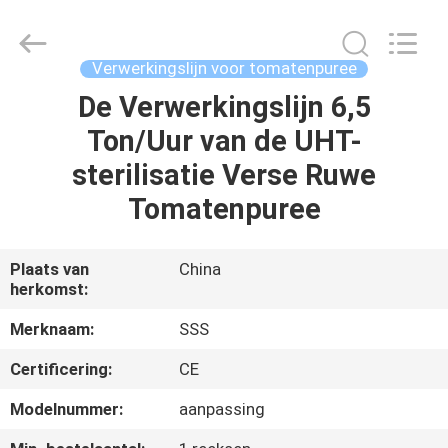
Machinery
Technology
Co.,
Ltd.
All
Verwerkingslijn voor tomatenpuree
Rights
Reserved.
De Verwerkingslijn 6,5
THUIS
Ton/Uur van de UHT-
PRODUCTEN
sterilisatie Verse Ruwe
Tomatenpuree
VIDEO'S
Plaats van
China
herkomst:
OVER
ONS
Merknaam:
SSS
Certificering:
CE
FABRIEKSTOCHT
Modelnummer:
aanpassing