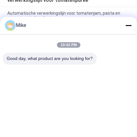
verwerkingslijn voor tomatenpuree
Automatische verwerkingslijn voor tomatenjam, pasta en
saus voor eindproduct
Mike
Efficiënt tomatenpastaverwerkingslijn vacuümsysteem
eindproduct
10:42 PM
Automatische pompoenpasta-machine van 25 t/h met 150
kW fruitverwerkingslijn
Good day, what product are you looking for?
populaire categorieën
Alle
Tortillaproductielijn
Fruitverwerkingslijn
De Productielijn Van 
Vis Chilisaus
De Fruitpuree
De Lijn Van De De 
Vruchtensapproductielijn
Sausverwerking Van 
Het Jamdeeg