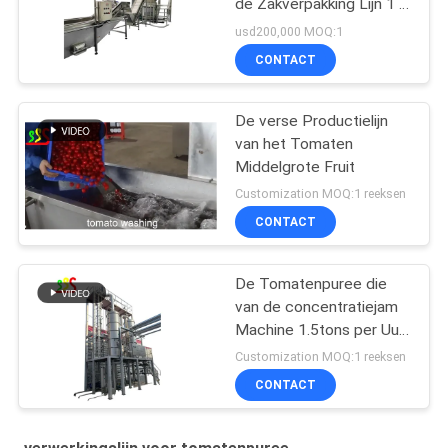
de Zakverpakking Lijn 1 -
100t/H
usd200,000 MOQ:1
CONTACT
De verse Productielijn
van het Tomaten
Middelgrote Fruit
Customization MOQ:1 reeksen
CONTACT
De Tomatenpuree die
van de concentratiejam
Machine 1.5tons per Uur
maken
Customization MOQ:1 reeksen
CONTACT