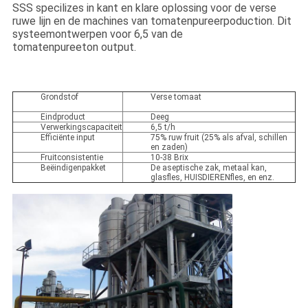
SSS specilizes in kant en klare oplossing voor de verse
ruwe lijn en de machines van tomatenpureerpoduction. Dit
systeemontwerpen voor 6,5 van de
tomatenpureeton output.
Grondstof
Verse tomaat
Eindproduct
Deeg
Verwerkingscapaciteit
6,5 t/h
Efficiënte input
75% ruw fruit (25% als afval, schillen
en zaden)
Fruitconsistentie
10-38 Brix
Beëindigenpakket
De aseptische zak, metaal kan,
glasfles, HUISDIERENfles, en enz.