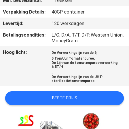
Min. bestelaantal:
1 reeksen
KWALITEITSCONTROLE
Verpakking Details:
40GP container
NEEM
Levertijd:
120 werkdagen
CONTACT
Betalingscondities:
L/C, D/A, T/T, D/P, Western Union,
MET
MoneyGram
ONS
Hoog licht:
,
De Verwerkingslijn van de 6
,
OP
5 Ton/Uur Tomatenpuree
De Lijn van de tomatenpureeverwerking
6.5T/H
,
VRAAG
De Verwerkingslijn van de UHT-
sterilisatietomatenpuree
EEN
OFFERTE
BESTE PRIJS
SITEMAP