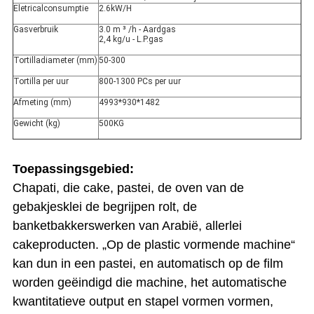
Eletricalconsumptie
2.6kW/H
Gasverbruik
3.0 m ³ /h - Aardgas
2,4 kg/u - L.P.gas
Tortilladiameter (mm)
50-300
Tortilla per uur
800-1300 PCs per uur
Afmeting (mm)
4993*930*1482
Gewicht (kg)
500KG
Toepassingsgebied:
Chapati, die cake, pastei, de oven van de
gebakjesklei de begrijpen rolt, de
banketbakkerswerken van Arabië, allerlei
cakeproducten. „Op de plastic vormende machine“
kan dun in een pastei, en automatisch op de film
worden geëindigd die machine, het automatische
kwantitatieve output en stapel vormen vormen,