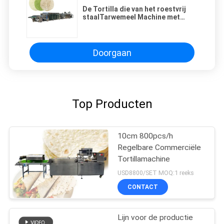
De Tortilla die van het roestvrij
staalTarwemeel Machine met
Twee Hoofden automatisch
maken
Doorgaan
Top Producten
10cm 800pcs/h
Regelbare Commerciële
Tortillamachine
USD8800/SET MOQ:1 reeks
CONTACT
Lijn voor de productie