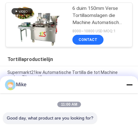
6 duim 150mm Verse
Tortillaomslagen die
Machine Automatisch
maken Volledige
8000~10800 USD MOQ:1
CONTACT
Tortillaproductielijn
Supermarkt21kw Automatische Tortilla die tot Machine
maken Zilveren Kleur
Mike
10 - 45cm volledig Automatische Productielijn van de
Diameter de Nieuwe Tortilla
11:00 AM
Nieuwe automatische broodmachine voor Roti Corn Tortilla
Pita
Good day, what product are you looking for?
populaire categorieën
Alle