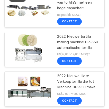
van tortilla's met een
hoge capaciteit
negotiable MOQ:1
CONTACT
2022 Nieuwe tortilla
making machine BP-650
automatische tortilla
making machine
US$9,000-14,000 MOQ:1
CONTACT
2022 Nieuwe Hete
Verkooptortilla die tot
Machine BP-550 maken
Tortillaproductielijn
US$7,000-9,000 MOQ:1
CONTACT