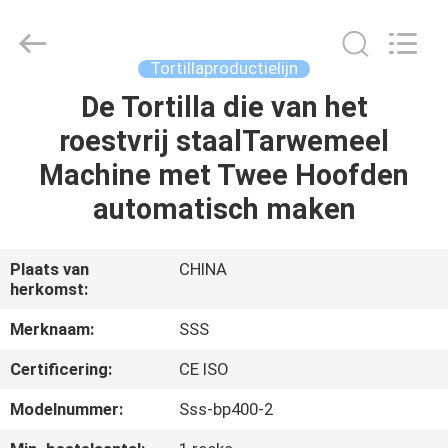
Machinery
Technology
Co.,
Ltd.
All
Tortillaproductielijn
Rights
Reserved.
De Tortilla die van het
THUIS
roestvrij staalTarwemeel
PRODUCTEN
Machine met Twee Hoofden
automatisch maken
VIDEO'S
Plaats van
CHINA
herkomst:
OVER
ONS
Merknaam:
SSS
Certificering:
CE ISO
FABRIEKSTOCHT
Modelnummer:
Sss-bp400-2