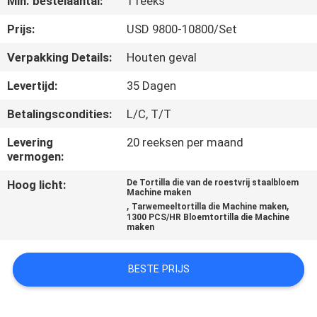
Min. bestelaantal:
1 reeks
KWALITEITSCONTROLE
Prijs:
USD 9800-10800/Set
NEEM
Verpakking Details:
Houten geval
CONTACT
Levertijd:
35 Dagen
MET
Betalingscondities:
L/C, T/T
ONS
Levering
20 reeksen per maand
OP
vermogen:
Hoog licht:
De Tortilla die van de roestvrij staalbloem
VRAAG
Machine maken
,
,
Tarwemeeltortilla die Machine maken
EEN
1300 PCS/HR Bloemtortilla die Machine
maken
OFFERTE
BESTE PRIJS
SITEMAP