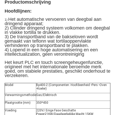
Productomschrijving
Hoofdlijnen:
Het automatische vervoeren van deegbal aan 
1)
dringend apparaat;
2) Cilinder dringend systeem volkomen om deegbal 
in vlakke tortilla te drukken.
3) De transportband van de bakseloven wordt 
gemaakt van teflonn wat tortilaoppervlakte 
verhinderen op transportband te plakken.
4) Lopend in een hoge automatisering en een 
intellectualization, geen verontreiniging
Het keurt PLC en touch screengeheugenfunctie,
origineel met het internationale beroemde merk
goed, om stabiele prestaties, geschikt onderhoud te
verzekeren.
Model
Bp400-2 (Componenten: Hoofdeenheid •Pers •Oven
•Koeler)
Verwarmingsmethode
Gas/Elektrisch
Plaatgrootte (mm)
350*450
Voeding
220V/ Enige Fase Geschatte
Power21KW/Daadwerkelijke Macht 15KW