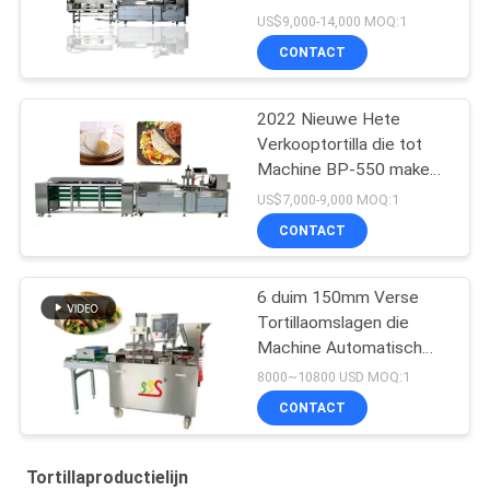
making machine
US$9,000-14,000 MOQ:1
CONTACT
2022 Nieuwe Hete
Verkooptortilla die tot
Machine BP-550 maken
Tortillaproductielijn
US$7,000-9,000 MOQ:1
CONTACT
6 duim 150mm Verse
Tortillaomslagen die
Machine Automatisch
maken Volledige
8000~10800 USD MOQ:1
CONTACT
Tortillaproductielijn