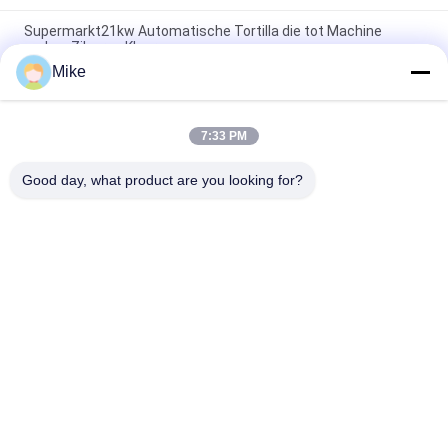
Supermarkt21kw Automatische Tortilla die tot Machine
maken Zilveren Kleur
Mike
10 - 45cm volledig Automatische Productielijn van de
Diameter de Nieuwe Tortilla
7:33 PM
Nieuwe automatische broodmachine voor Roti Corn Tortilla
Pita
Good day, what product are you looking for?
populaire categorieën
Alle
Tortillaproductielijn
Fruitverwerkingslijn
De Productielijn Van 
Vis Chilisaus
De Fruitpuree
De Lijn Van De De 
Vruchtensapproductielijn
Sausverwerking Van 
Het Jamdeeg