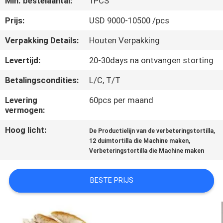
Min. bestelaantal:
1PCS
KWALITEITSCONTROLE
Prijs:
USD 9000-10500 /pcs
NEEM
Verpakking Details:
Houten Verpakking
CONTACT
Levertijd:
20-30days na ontvangen storting
MET
Betalingscondities:
L/C, T/T
ONS
Levering
60pcs per maand
OP
vermogen:
Hoog licht:
,
De Productielijn van de verbeteringstortilla
VRAAG
,
12 duimtortilla die Machine maken
EEN
Verbeteringstortilla die Machine maken
OFFERTE
BESTE PRIJS
SITEMAP