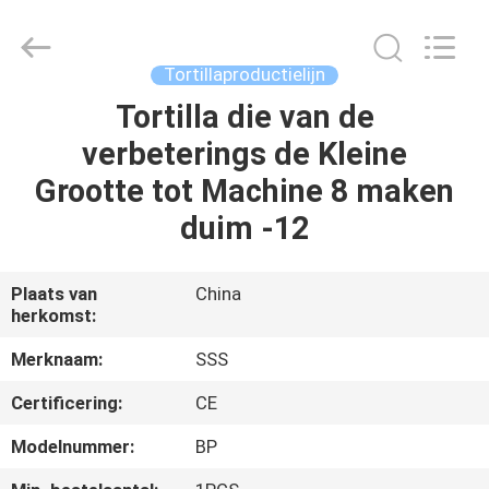
Machinery
Technology
Co.,
Ltd.
All
Tortillaproductielijn
Rights
Reserved.
Tortilla die van de
THUIS
verbeterings de Kleine
PRODUCTEN
Grootte tot Machine 8 maken
duim -12
VIDEO'S
Plaats van
China
herkomst:
OVER
ONS
Merknaam:
SSS
Certificering:
CE
FABRIEKSTOCHT
Modelnummer:
BP