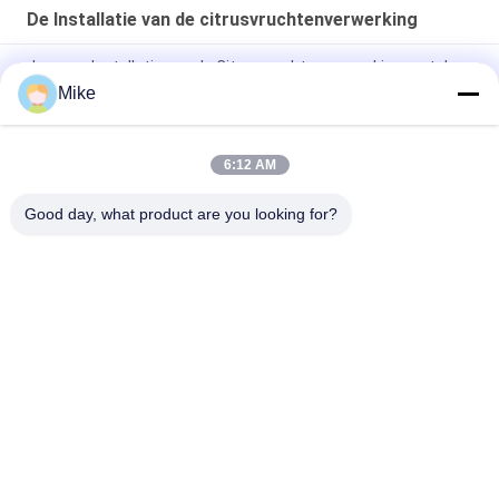
De Installatie van de citrusvruchtenverwerking
de verse Installatie van de Citrusvruchtenverwerking met de
Verpakking van de Huisdierenfles
Mike
PLC-besturingssysteem Citrusverwerkingsinstallatie met een
capaciteit van 30000 kg
6:12 AM
Commercial Automatic Citrus Orange Juicer Machine 1t/H
Good day, what product are you looking for?
populaire categorieën
Alle
Tortillaproductielijn
Fruitverwerkingslijn
De Productielijn Van 
Vis Chilisaus
De Fruitpuree
De Lijn Van De De 
Vruchtensapproductielijn
Sausverwerking Van 