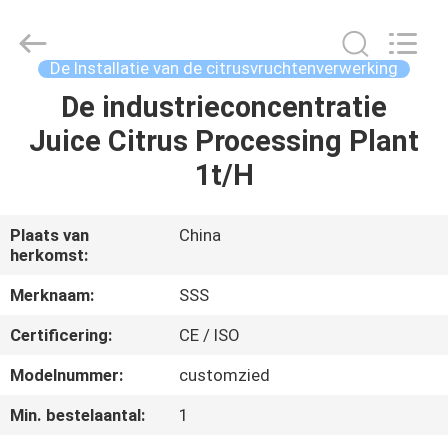
Machinery
Technology
Co.,
Ltd.
All
De Installatie van de citrusvruchtenverwerking
Rights
Reserved.
De industrieconcentratie
THUIS
Juice Citrus Processing Plant
PRODUCTEN
1t/H
VIDEO'S
Plaats van
China
herkomst:
OVER
Merknaam:
SSS
ONS
Certificering:
CE / ISO
Modelnummer:
customzied
FABRIEKSTOCHT
Min. bestelaantal:
1