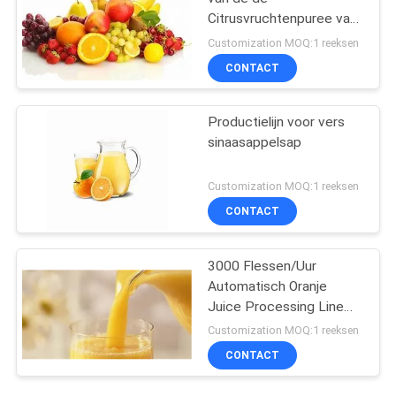
Citrusvruchtenpuree van
de Citroengrapefruit
Customization MOQ:1 reeksen
CONTACT
Productielijn voor vers
sinaasappelsap
Customization MOQ:1 reeksen
CONTACT
3000 Flessen/Uur
Automatisch Oranje
Juice Processing Line
High Quality
Customization MOQ:1 reeksen
CONTACT