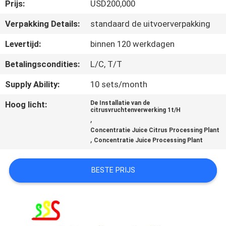
KWALITEITSCONTROLE
Prijs:
USD200,000
Verpakking Details:
standaard de uitvoerverpakking
NEEM
Levertijd:
binnen 120 werkdagen
CONTACT
Betalingscondities:
L/C, T/T
MET
Supply Ability:
10 sets/month
ONS
OP
Hoog licht:
De Installatie van de
citrusvruchtenverwerking 1t/H
,
Concentratie Juice Citrus Processing Plant
VRAAG
,
Concentratie Juice Processing Plant
EEN
OFFERTE
BESTE PRIJS
SITEMAP